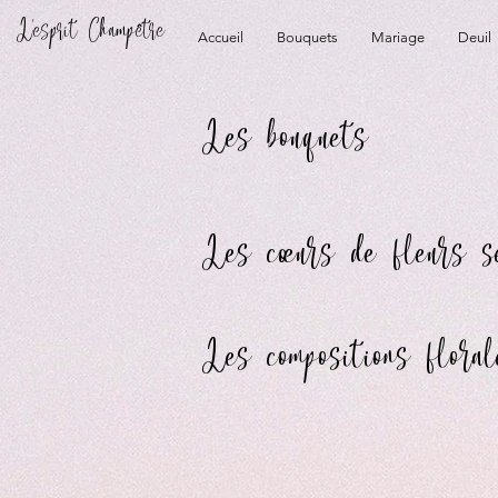
L'esprit Champêtre
Accueil
Bouquets
Mariage
Deuil
Les bouquets
Les cœurs de fleurs s
Les compositions floral